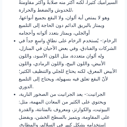
السيراميك كثيراً، لكنه أكثر منه صلابةً وأكثر مقاومتةً
للخدوش والضغط والحرارة،
وهو لا يمتص أية ألوان، ولا البقع بجميع أنواعها،
ويمتاز بالبريق الدائم دون الحاجة إلى التلميع
أوالجلي، ويمتاز بتعدد ألوانه وأحجامه
الرخام:- يُستخدم الرخام على نطاقٍ واسعٍ جداً في
الشركات والفنادق، وفي بعض الأحيان في المنازل،
وله ألوان متعددة، مثل اللون الأسود، واللون
الأبيض، واللون البيج، واللون الرمادي، واللون
الأبيض المعرق، لكنه يحتاج للجلي والتنظيف الكثير؛
لأنّ البقع تعلق فيه بسهولة، ويحتاج إلى التلميع
الدوري.
الجرانيت:- يعد الجرانيت من الصخور النارية،
ويحتوي على الكثير من المعادن المهمة، مثل:
البيوتيت، والكوارتز، ومعروف بالمتانتة، والقدرة
على المقاومة، ويتميز بالسطح الخشن، ويفضل
إستخدامه بشكلٍ كبير في السلالم، والمطابخ،