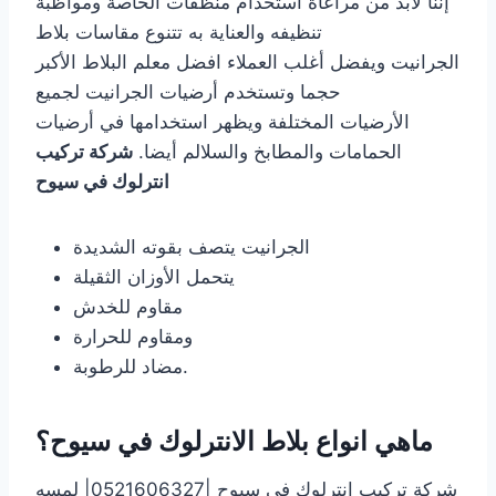
إننا لابد من مراعاة استخدام منظفات الخاصة ومواظبة
تنظيفه والعناية به تتنوع مقاسات بلاط
الجرانيت ويفضل أغلب العملاء افضل معلم البلاط الأكبر
حجما وتستخدم أرضيات الجرانيت لجميع
الأرضيات المختلفة ويظهر استخدامها في أرضيات
الحمامات والمطابخ والسلالم أيضا.
شركة تركيب
انترلوك في سيوح
الجرانيت يتصف بقوته الشديدة
يتحمل الأوزان الثقيلة
مقاوم للخدش
ومقاوم للحرارة
مضاد للرطوبة.
ماهي انواع بلاط الانترلوك في سيوح؟
شركة تركيب انترلوك في سيوح |0521606327| لمسه